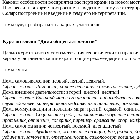
Каковы особенности восприятия вас партнерами на новом мес
Прогрессивная карта: построение и введение в тему ее интерп
Соляр: построение и введение в тему его интерпретации.
Темы будут разбираться на картах участников.
Курс-интенсив "Дома общей астрологии"
Целью курса является систематизация теоретических и практич
картах участников скайпинара и общие рекомендации по прора
Темы курса:
Дома самовыражения: первый, пятый, девятый.
Сферы жизни: Личность, раннее детство, самовыражение, субли
Дома внешней деятельности: второй, шестой, десятый
Сферы жизни: Внешний мир и его ценности, индивидуальная эт
слуги, здоровье, карьера, непосредственный начальник, покрови
Дома коммуникации и познания мира: третий, седьмой, одинн
Сферы жизни: Социальная среда, практическое обучение и учит
противник, оппонент, соперник, партнер, сражение, спор, конф
Дома самопознания: четвертый, восьмой, двенадцатый
Сферы жизни: фундамент, жизненные позиции, Бог, родина, дом
уединение, заточение, отверженность, самопожертвование, ас