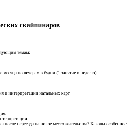
ческих скайпинаров
ледующим темам:
е месяца по вечерам в будни (1 занятие в неделю).
ия и интерпретации натальных карт.
ция.
 интерпретации.
века после переезда на новое место жительства? Каковы особенн