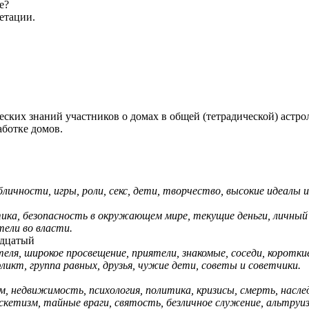
те?
ретации.
еских знаний участников о домах в общей (тетрадической) астр
ботке домов.
чности, игры, роли, секс, дети, творчество, высокие идеалы и 
ика, безопасность в окружающем мире, текущие деньги, личный
тели во власти.
адцатый
еля, широкое просвещение, приятели, знакомые, соседи, коротки
ликт, группа равных, друзья, чужие дети, советы и советчики.
, недвижимость, психология, политика, кризисы, смерть, насле
кетизм, тайные враги, святость, безличное служение, альтруи