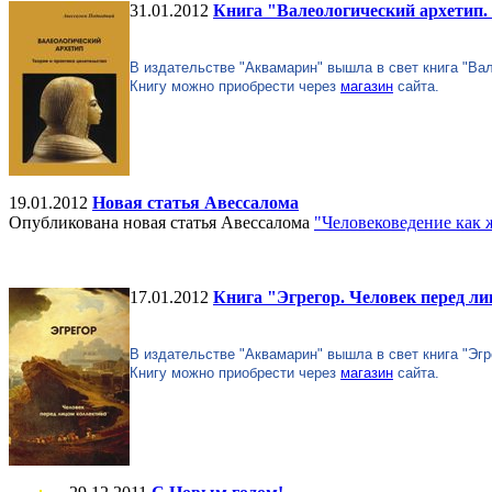
31.01.2012
Книга "Валеологический архетип.
В издательстве "Аквамарин" вышла в свет книга "Вал
Книгу можно приобрести через
магазин
сайта.
19.01.2012
Новая статья Авессалома
Опубликована новая статья Авессалома
"Человековедение как
17.01.2012
Книга "Эгрегор. Человек перед л
В издательстве "Аквамарин" вышла в свет книга "Эгр
Книгу можно приобрести через
магазин
сайта.