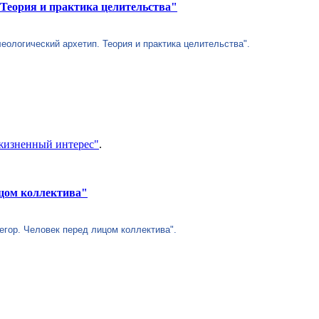
 Теория и практика целительства"
еологический архетип. Теория и практика целительства".
 жизненный интерес"
.
ицом коллектива"
егор. Человек перед лицом коллектива".