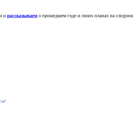
 и и
рассказываем
о прошедшем годе и своих планах на следую
ти".