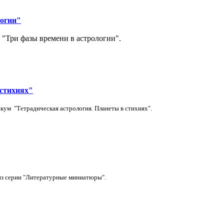
логии"
 "Три фазы времени в астрологии".
 стихиях"
тикум
"Тетрадическая астрология. Планеты в стихиях".
 из серии "Литературные миниатюры".