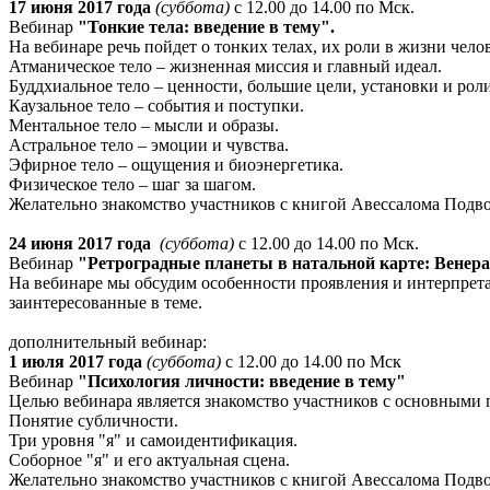
17 июня 2017 года
(суббота)
с 12.00 до 14.00 по Мск.
Вебинар
"Тонкие тела: введение в тему".
На вебинаре речь пойдет о тонких телах, их роли в жизни чело
Атманическое тело – жизненная миссия и главный идеал.
Буддхиальное тело – ценности, большие цели, установки и рол
Каузальное тело – события и поступки.
Ментальное тело – мысли и образы.
Астральное тело – эмоции и чувства.
Эфирное тело – ощущения и биоэнергетика.
Физическое тело – шаг за шагом.
Желательно знакомство участников с книгой Авессалома Подв
24 июня 2017 года
(суббота)
с 12.00 до 14.00 по Мск.
Вебинар
"Ретроградные планеты в натальной карте: Венер
На вебинаре мы обсудим особенности проявления и интерпретац
заинтересованные в теме.
дополнительный вебинар:
1 июля 2017 года
(суббота)
с 12.00 до 14.00 по Мск
Вебинар
"Психология личности: введение в тему"
Целью вебинара является знакомство участников с основными 
Понятие субличности.
Три уровня "я" и самоидентификация.
Соборное "я" и его актуальная сцена.
Желательно знакомство участников с книгой Авессалома Подв