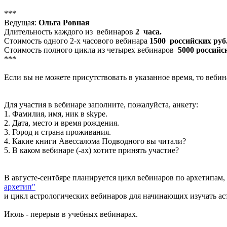
***
Ведущая:
Ольга Ровная
Длительность каждого из вебинаров
2 часа.
Стоимость одного 2-х часового вебинара
1500 российских руб
Стоимость полного цикла из четырех вебинаров
5000 российс
***
Если вы не можете присутствовать в указанное время, то веби
Для участия в вебинаре заполните, пожалуйста, анкету:
1. Фамилия, имя, ник в skype.
2. Дата, место и время рождения.
3. Город и страна проживания.
4. Какие книги Авессалома Подводного вы читали?
5. В каком вебинаре (-ах) хотите принять участие?
В августе-сентбяре планируется цикл вебинаров по архетипа
архетип"
и цикл астрологических вебинаров для начинающих изучать астр
Июль - перерыв в учебных вебинарах.