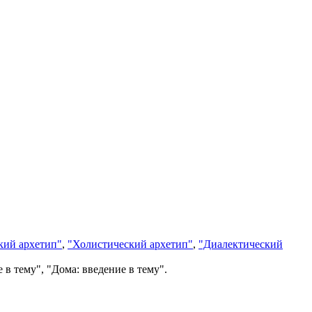
кий архетип"
,
"Холистический архетип"
,
"Диалектический
в тему", "Дома: введение в тему".