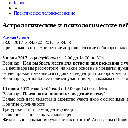
Блоги
»
Практическое человековедение
Астрологические и психологические ве
Ровная Ольга
28.05.2017
13:34
28.05.2017 13:34:53
Приглашаю вас на мои летние астрологические вебинары вых
3 июня 2017 года
(суббота)
с 12.00 до 14.00 по Мск.
Вебинар
"Как выбрать место для встречи дня рождения с уч
На вебинаре мы рассмотрим, на какие основные моменты нужн
балансировки имеющихся годовых тенденций подбором места 
Вебинар будет наиболее полезен участникам, знакомым с базов
10 июня 2017 года
(суббота)
с 12.00 до 14.00 по Мск
Вебинар
"Психология личности: введение в тему"
Целью вебинара является знакомство участников с основными 
Понятие субличности.
Три уровня "я" и самоидентификация.
Соборное "я" и его актуальная сцена.
Желательно знакомство участников с книгой Авессалома Подв