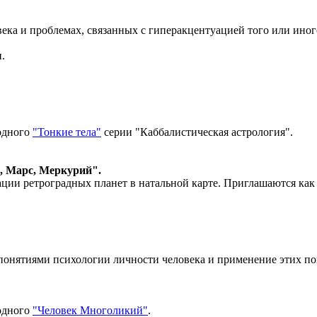
века и проблемах, связанных с гиперакцентуацией того или иног
и.
одного
"Тонкие тела"
серии "Каббалистическая астрология".
а, Марс, Меркурий".
ии ретроградных планет в натальной карте. Приглашаются как "
понятиями психологии личности человека и применение этих по
одного
"Человек Многоликий"
.