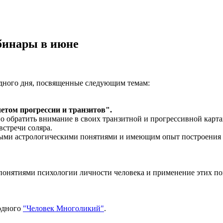
бинары в июне
одного дня, посвященные следующим темам:
етом прогрессии и транзитов".
о обратить внимание в своих транзитной и прогрессивной карт
встречи соляра.
ыми астрологическими понятиями и имеющим опыт построения кар
понятиями психологии личности человека и применение этих по
одного
"Человек Многоликий"
.