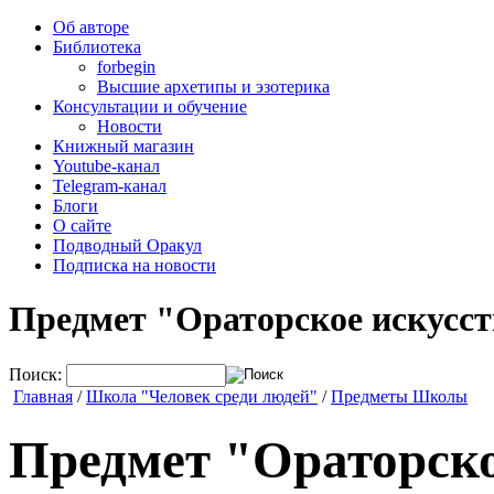
Об авторе
Библиотека
forbegin
Высшие архетипы и эзотерика
Консультации и обучение
Новости
Книжный магазин
Youtube-канал
Telegram-канал
Блоги
О сайте
Подводный Оракул
Подписка на новости
Предмет "Ораторское искусс
Поиск:
Главная
/
Школа "Человек среди людей"
/
Предметы Школы
Предмет "Ораторско