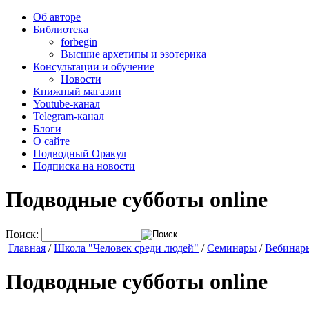
Об авторе
Библиотека
forbegin
Высшие архетипы и эзотерика
Консультации и обучение
Новости
Книжный магазин
Youtube-канал
Telegram-канал
Блоги
О сайте
Подводный Оракул
Подписка на новости
Подводные субботы online
Поиск:
Главная
/
Школа "Человек среди людей"
/
Семинары
/
Вебинар
Подводные субботы online