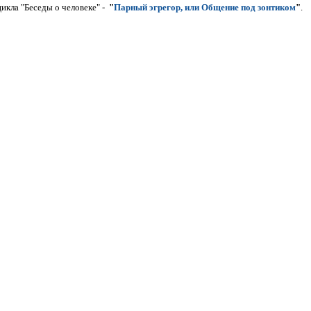
икла "Беседы о человеке" -
"
Парный эгрегор, или Общение под зонтиком
"
.